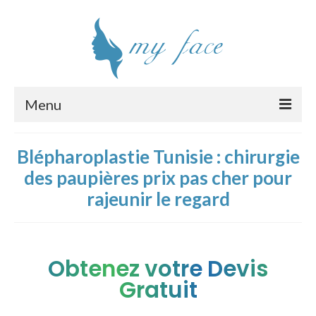
Menu
Chirurgie esthétique visage
Blépharoplastie Tunisie : chirurgie
Interventions
des paupières prix pas cher pour
rajeunir le regard
Clinique
Chirurgiens
Tarifs
Obtenez votre Devis
Gratuit
Devis