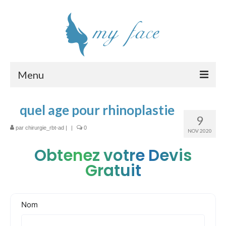
Menu
Chirurgie esthétique visage
quel age pour rhinoplastie
9
Interventions
par
chirurgie_rbt-ad
|
|
0
NOV 2020
Clinique
Obtenez votre Devis
Chirurgiens
Gratuit
Tarifs
Devis