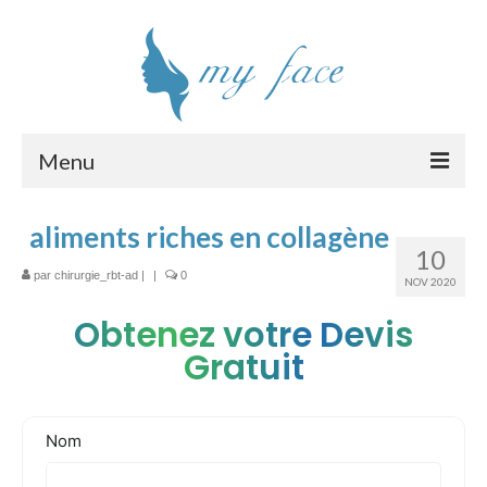
Menu
Chirurgie esthétique visage
aliments riches en collagène
10
Interventions
par
chirurgie_rbt-ad
|
|
0
NOV 2020
Clinique
Obtenez votre Devis
Chirurgiens
Gratuit
Tarifs
Devis