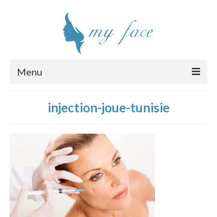
Menu
Chirurgie esthétique visage
injection-joue-tunisie
Interventions
Clinique
Chirurgiens
Tarifs
Devis