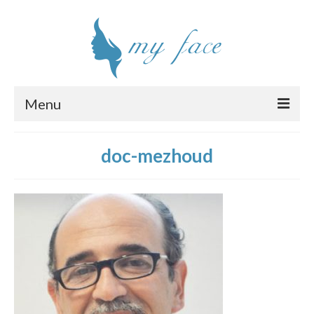
Menu
Chirurgie esthétique visage
doc-mezhoud
Interventions
Clinique
Chirurgiens
Tarifs
Devis