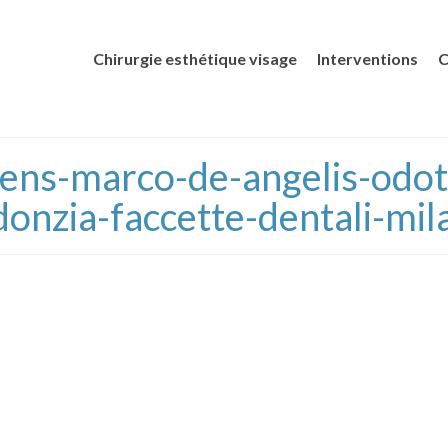
Chirurgie esthétique visage
Interventions
C
-dens-marco-de-angelis-odoto
donzia-faccette-dentali-mil