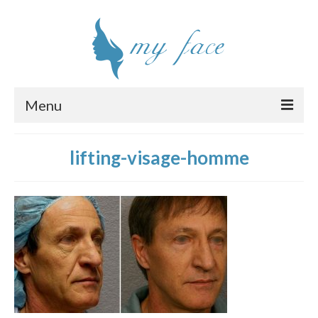
Menu
Chirurgie esthétique visage
lifting-visage-homme
Interventions
Clinique
Chirurgiens
Tarifs
Devis