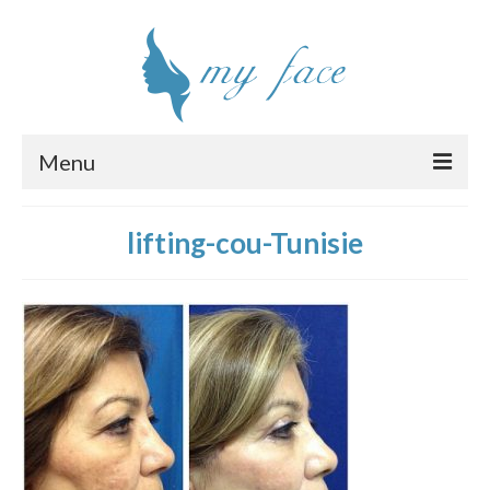
Menu
Chirurgie esthétique visage
lifting-cou-Tunisie
Interventions
Clinique
Chirurgiens
Tarifs
Devis